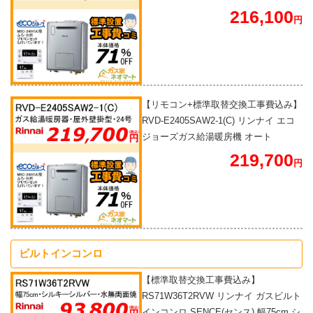
216,100
円
【リモコン+標準取替交換工事費込み】
RVD-E2405SAW2-1(C) リンナイ エコ
ジョーズガス給湯暖房機 オート
219,700
円
ビルトインコンロ
【標準取替交換工事費込み】
RS71W36T2RVW リンナイ ガスビルト
インコンロ SENCE(センス) 幅75cm シ