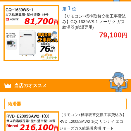
1
第
位
【リモコン+標準取替交換工事費込
み】GQ-1639WS-1 ノーリツ ガス
給湯器(給湯専用)
79,100
円
当店のオススメ
給湯器
【リモコン+標準取替交換工事費込み】
RVD-E2005SAW2-1(C) リンナイ エコ
ジョーズガス給湯暖房機 オート