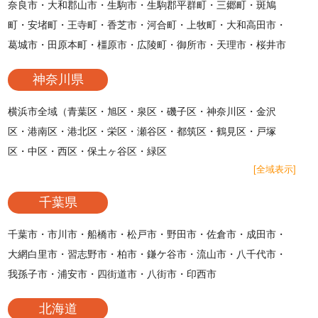
奈良市・大和郡山市・生駒市・生駒郡平群町・三郷町・斑鳩
町・安堵町・王寺町・香芝市・河合町・上牧町・大和高田市・
葛城市・田原本町・橿原市・広陵町・御所市・天理市・桜井市
神奈川県
横浜市全域（青葉区・旭区・泉区・磯子区・神奈川区・金沢
区・港南区・港北区・栄区・瀬谷区・都筑区・鶴見区・戸塚
区・中区・西区・保土ヶ谷区・緑区
[全域表示]
千葉県
千葉市・市川市・船橋市・松戸市・野田市・佐倉市・成田市・
大網白里市・習志野市・柏市・鎌ケ谷市・流山市・八千代市・
我孫子市・浦安市・四街道市・八街市・印西市
北海道