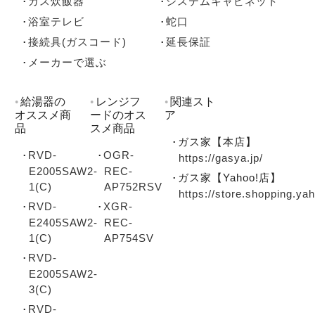
ガス炊飯器
システムキャビネット
浴室テレビ
蛇口
接続具(ガスコード)
延長保証
メーカーで選ぶ
給湯器の
レンジフ
関連スト
オススメ商
ードのオス
ア
品
スメ商品
ガス家【本店】
RVD-
OGR-
https://gasya.jp/
E2005SAW2-
REC-
ガス家【Yahoo!店】
1(C)
AP752RSV
https://store.shopping.ya
RVD-
XGR-
E2405SAW2-
REC-
1(C)
AP754SV
RVD-
E2005SAW2-
3(C)
RVD-