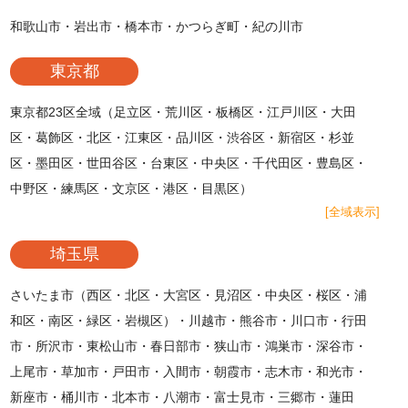
和歌山市・岩出市・橋本市・かつらぎ町・紀の川市
東京都
東京都23区全域（足立区・荒川区・板橋区・江戸川区・大田
区・葛飾区・北区・江東区・品川区・渋谷区・新宿区・杉並
区・墨田区・世田谷区・台東区・中央区・千代田区・豊島区・
中野区・練馬区・文京区・港区・目黒区）
[全域表示]
埼玉県
さいたま市（西区・北区・大宮区・見沼区・中央区・桜区・浦
和区・南区・緑区・岩槻区）・川越市・熊谷市・川口市・行田
市・所沢市・東松山市・春日部市・狭山市・鴻巣市・深谷市・
上尾市・草加市・戸田市・入間市・朝霞市・志木市・和光市・
新座市・桶川市・北本市・八潮市・富士見市・三郷市・蓮田