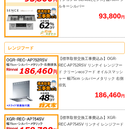
ルキーシルバー
93,800
円
レンジフード
【標準取替交換工事費込み】OGR-
REC-AP752RSV リンナイ レンジフー
ド クリーンecoフード オイルスマッシ
ャー 幅75cm シルバーメタリック 右側
排気
186,460
円
【標準取替交換工事費込み】XGR-
REC-AP754SV リンナイ レンジフード