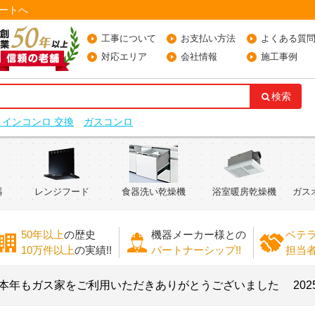
ートへ
工事について
お支払い方法
よくある質
対応エリア
会社情報
施工事例
検索
トインコンロ 交換
ガスコンロ
器
レンジフード
食器洗い乾燥機
浴室暖房乾燥機
ガス
50年以上
の歴史
機器メーカー様との
ベテ
10万件以上
の実績!!
パートナーシップ!!
担当
ガス家をご利用いただきありがとうございました
2025.11.2