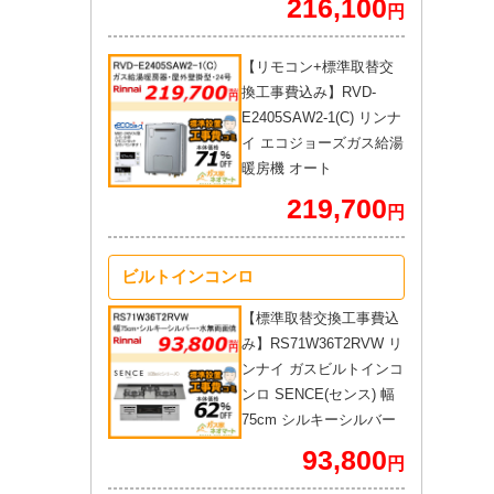
216,100
円
【リモコン+標準取替交
換工事費込み】RVD-
E2405SAW2-1(C) リンナ
イ エコジョーズガス給湯
暖房機 オート
219,700
円
ビルトインコンロ
【標準取替交換工事費込
み】RS71W36T2RVW リ
ンナイ ガスビルトインコ
ンロ SENCE(センス) 幅
75cm シルキーシルバー
93,800
円