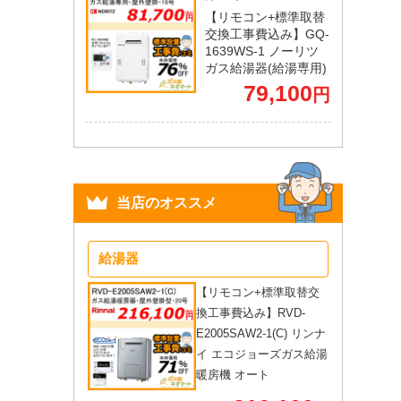
【リモコン+標準取替
交換工事費込み】GQ-
1639WS-1 ノーリツ
ガス給湯器(給湯専用)
79,100
円
当店のオススメ
給湯器
【リモコン+標準取替交
換工事費込み】RVD-
E2005SAW2-1(C) リンナ
イ エコジョーズガス給湯
暖房機 オート