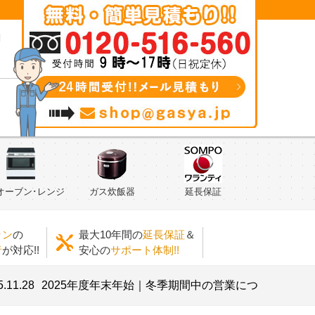
問
オーブン･レンジ
ガス炊飯器
延長保証
ラン
の
最大10年間の
延長保証
＆
者
が対応!!
安心の
サポート体制!!
8
2025年度年末年始｜冬季期間中の営業について
2025.07.2