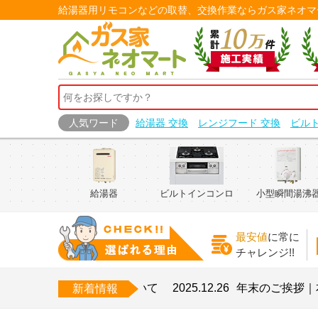
給湯器用リモコンなどの取替、交換作業ならガス家ネオマ
人気ワード
給湯器 交換
レンジフード 交換
ビル
給湯器
ビルトインコンロ
小型瞬間湯沸
最安値
に常に
チャレンジ!!
お盆期間中の営業について
2025.12.26
年末のご挨拶｜本年も
新着情報