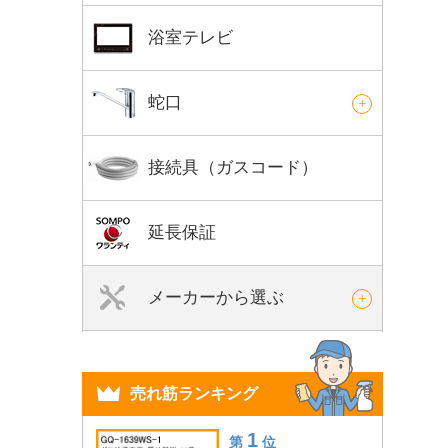
浴室テレビ
蛇口
接続具（ガスコード）
延長保証
メーカーから選ぶ
売れ筋ランキング
1
第
位