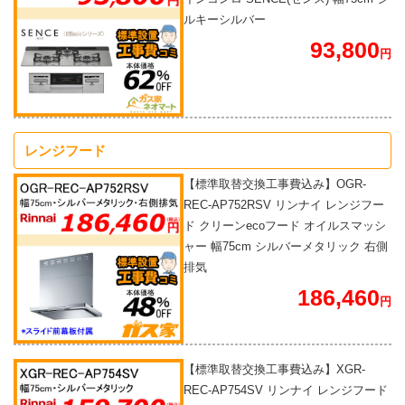
ルキーシルバー
93,800
円
レンジフード
【標準取替交換工事費込み】OGR-
REC-AP752RSV リンナイ レンジフー
ド クリーンecoフード オイルスマッシ
ャー 幅75cm シルバーメタリック 右側
排気
186,460
円
【標準取替交換工事費込み】XGR-
REC-AP754SV リンナイ レンジフード