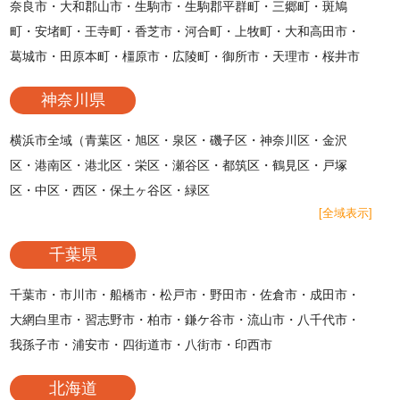
奈良市・大和郡山市・生駒市・生駒郡平群町・三郷町・斑鳩
町・安堵町・王寺町・香芝市・河合町・上牧町・大和高田市・
葛城市・田原本町・橿原市・広陵町・御所市・天理市・桜井市
神奈川県
横浜市全域（青葉区・旭区・泉区・磯子区・神奈川区・金沢
区・港南区・港北区・栄区・瀬谷区・都筑区・鶴見区・戸塚
区・中区・西区・保土ヶ谷区・緑区
[全域表示]
千葉県
千葉市・市川市・船橋市・松戸市・野田市・佐倉市・成田市・
大網白里市・習志野市・柏市・鎌ケ谷市・流山市・八千代市・
我孫子市・浦安市・四街道市・八街市・印西市
北海道