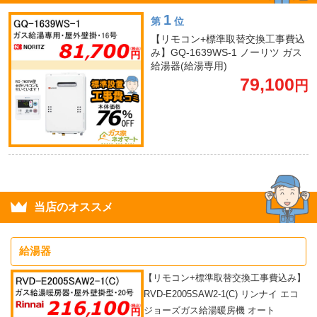
1
第
位
【リモコン+標準取替交換工事費込
み】GQ-1639WS-1 ノーリツ ガス
給湯器(給湯専用)
79,100
円
当店のオススメ
給湯器
【リモコン+標準取替交換工事費込み】
RVD-E2005SAW2-1(C) リンナイ エコ
ジョーズガス給湯暖房機 オート