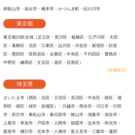
和歌山市・岩出市・橋本市・かつらぎ町・紀の川市
東京都
東京都23区全域（足立区・荒川区・板橋区・江戸川区・大田
区・葛飾区・北区・江東区・品川区・渋谷区・新宿区・杉並
区・墨田区・世田谷区・台東区・中央区・千代田区・豊島区・
中野区・練馬区・文京区・港区・目黒区）
[全域表示]
埼玉県
さいたま市（西区・北区・大宮区・見沼区・中央区・桜区・浦
和区・南区・緑区・岩槻区）・川越市・熊谷市・川口市・行田
市・所沢市・東松山市・春日部市・狭山市・鴻巣市・深谷市・
上尾市・草加市・戸田市・入間市・朝霞市・志木市・和光市・
新座市・桶川市・北本市・八潮市・富士見市・三郷市・蓮田