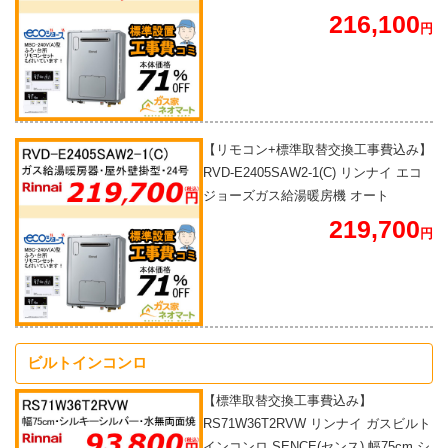
216,100
円
【リモコン+標準取替交換工事費込み】
RVD-E2405SAW2-1(C) リンナイ エコ
ジョーズガス給湯暖房機 オート
219,700
円
ビルトインコンロ
【標準取替交換工事費込み】
RS71W36T2RVW リンナイ ガスビルト
インコンロ SENCE(センス) 幅75cm シ