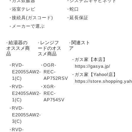
ガス炊飯器
システムキャビネット
浴室テレビ
蛇口
接続具(ガスコード)
延長保証
メーカーで選ぶ
給湯器の
レンジフ
関連スト
オススメ商
ードのオス
ア
品
スメ商品
ガス家【本店】
RVD-
OGR-
https://gasya.jp/
E2005SAW2-
REC-
ガス家【Yahoo!店】
1(C)
AP752RSV
https://store.shopping.ya
RVD-
XGR-
E2405SAW2-
REC-
1(C)
AP754SV
RVD-
E2005SAW2-
3(C)
RVD-