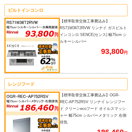
ビルトインコンロ
【標準取替交換工事費込み】
RS71W36T2RVW リンナイ ガスビルト
インコンロ SENCE(センス) 幅75cm シ
ルキーシルバー
93,800
円
レンジフード
【標準取替交換工事費込み】OGR-
REC-AP752RSV リンナイ レンジフー
ド クリーンecoフード オイルスマッシ
ャー 幅75cm シルバーメタリック 右側
排気