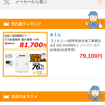
メーカーから選ぶ
売れ筋ランキング
1
第
位
【リモコン+標準取替交換工事費込
み】GQ-1639WS-1 ノーリツ ガス
給湯器(給湯専用)
79,100
円
当店のオススメ