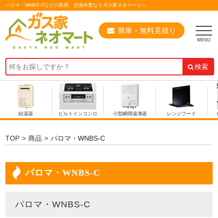
パロマ・WNBS-Cなどの取替、交換作業ならガス家ネオマートへ
簡単・無料見積り
検索
給湯器
ビルトインコンロ
小型瞬間湯沸器
レンジフード
TOP
商品
パロマ・WNBS-C
パロマ・WNBS-C
パロマ・WNBS-C