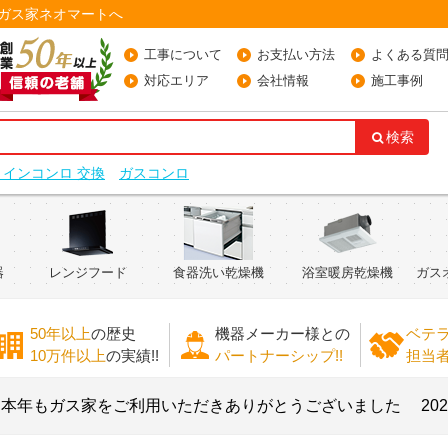
らガス家ネオマートへ
工事について
お支払い方法
よくある質
対応エリア
会社情報
施工事例
検索
トインコンロ 交換
ガスコンロ
器
レンジフード
食器洗い乾燥機
浴室暖房乾燥機
ガス
50年以上
の歴史
機器メーカー様との
ベテ
10万件以上
の実績!!
パートナーシップ!!
担当
もガス家をご利用いただきありがとうございました
2025.11.2