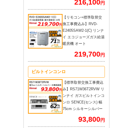
216,100
円
【リモコン+標準取替交
換工事費込み】RVD-
E2405SAW2-1(C) リンナ
イ エコジョーズガス給湯
暖房機 オート
219,700
円
ビルトインコンロ
【標準取替交換工事費込
み】RS71W36T2RVW リ
ンナイ ガスビルトインコ
ンロ SENCE(センス) 幅
75cm シルキーシルバー
93,800
円