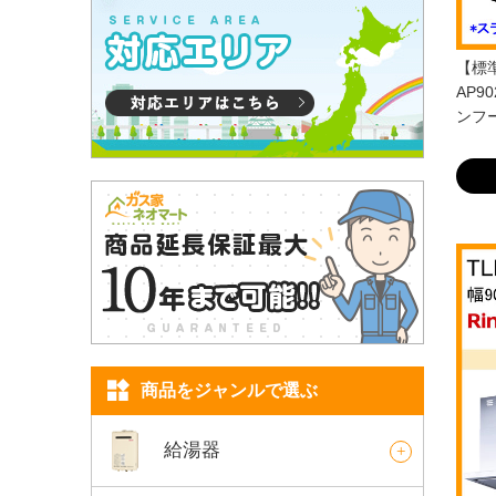
【標準
AP9
ンフー
商品をジャンルで選ぶ
給湯器