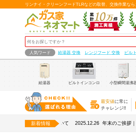
リンナイ・クリーンフードTLRなどの取替、交換作業な
人気ワード
給湯器 交換
レンジフード 交換
ビル
給湯器
ビルトインコンロ
小型瞬間湯沸
最安値
に常に
チャレンジ!!
お盆期間中の営業について
2025.12.26
年末のご挨拶｜本年
新着情報