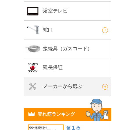
浴室テレビ
蛇口
接続具（ガスコード）
延長保証
メーカーから選ぶ
売れ筋ランキング
1
第
位