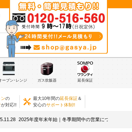
問
オーブン･レンジ
ガス炊飯器
延長保証
ラン
の
最大10年間の
延長保証
＆
者
が対応!!
安心の
サポート体制!!
8
2025年度年末年始｜冬季期間中の営業について
2025.07.2