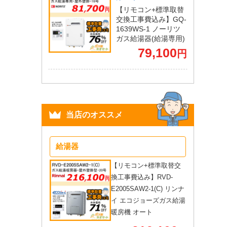
【リモコン+標準取替
交換工事費込み】GQ-
1639WS-1 ノーリツ
ガス給湯器(給湯専用)
79,100
円
当店のオススメ
給湯器
【リモコン+標準取替交
換工事費込み】RVD-
E2005SAW2-1(C) リンナ
イ エコジョーズガス給湯
暖房機 オート