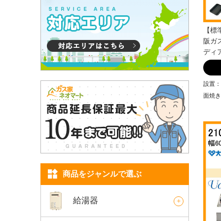
【標準
阪ガス
ディア
設置：
面焼き
商品をジャンルで選ぶ
給湯器