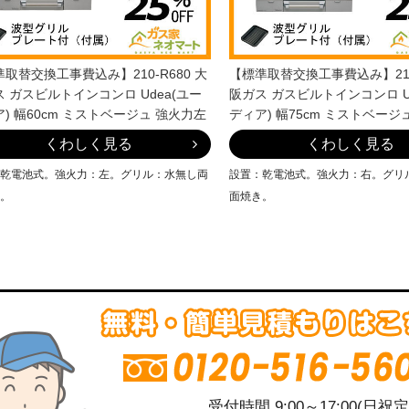
取替交換工事費込み】210-R680 大
【標準取替交換工事費込み】210-
 ガスビルトインコンロ Udea(ユー
阪ガス ガスビルトインコンロ U
) 幅60cm ミストベージュ 強火力左
ディア) 幅75cm ミストベージ
くわしく見る
くわしく見る
乾電池式。強火力：左。グリル：水無し両
設置：乾電池式。強火力：右。グリ
。
面焼き。
受付時間 9:00～17:00(日