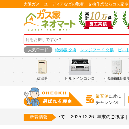
大阪ガス・ユーディアなどの取替、交換作業ならガス家ネ
人気ワード
給湯器 交換
レンジフード 交換
ビル
給湯器
ビルトインコンロ
小型瞬間湯沸
最安値
に常に
チャレンジ!!
お盆期間中の営業について
2025.12.26
年末のご挨拶｜本年も
新着情報