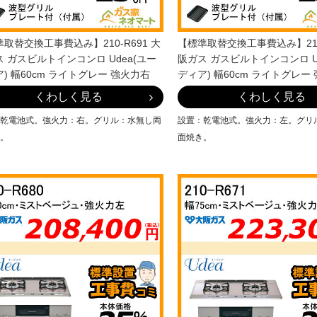
取替交換工事費込み】210-R691 大
【標準取替交換工事費込み】210-
 ガスビルトインコンロ Udea(ユー
阪ガス ガスビルトインコンロ U
) 幅60cm ライトグレー 強火力右
ディア) 幅60cm ライトグレー
くわしく見る
くわしく見る
乾電池式。強火力：右。グリル：水無し両
設置：乾電池式。強火力：左。グリ
。
面焼き。