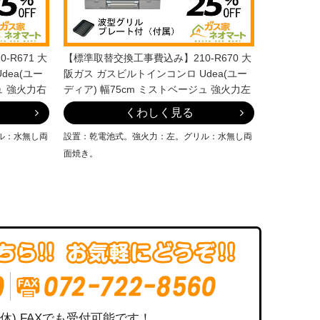
R671 大
【標準取替交換工事費込み】210-R670 大
dea(ユー
阪ガス ガスビルトインコンロ Udea(ユー
ュ 強火力右
ディア) 幅75cm ミストベージュ 強火力左
くわしく見る
ル：水無し両
設置：乾電池式。強火力：左。グリル：水無し両
面焼き。
祝定休) FAXでも受付可能です！