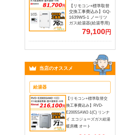
【リモコン+標準取替
交換工事費込み】GQ-
1639WS-1 ノーリツ
ガス給湯器(給湯専用)
79,100
円
当店のオススメ
給湯器
【リモコン+標準取替交
換工事費込み】RVD-
E2005SAW2-1(C) リンナ
イ エコジョーズガス給湯
暖房機 オート