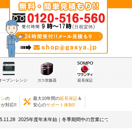
問
オーブン･レンジ
ガス炊飯器
延長保証
ラン
の
最大10年間の
延長保証
＆
者
が対応!!
安心の
サポート体制!!
8
2025年度年末年始｜冬季期間中の営業について
2025.07.2