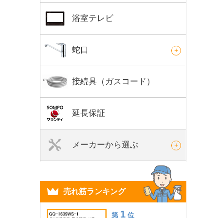
浴室テレビ
蛇口
接続具（ガスコード）
延長保証
メーカーから選ぶ
売れ筋ランキング
1
第
位