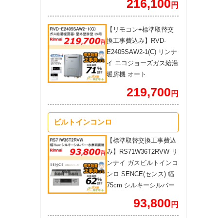
216,100
円
【リモコン+標準取替交
換工事費込み】RVD-
E2405SAW2-1(C) リンナ
イ エコジョーズガス給湯
暖房機 オート
219,700
円
ビルトインコンロ
【標準取替交換工事費込
み】RS71W36T2RVW リ
ンナイ ガスビルトインコ
ンロ SENCE(センス) 幅
75cm シルキーシルバー
93,800
円