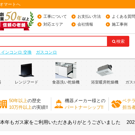
オマートへ
工事について
お支払い方法
よくある質
対応エリア
会社情報
施工事例
検索
トインコンロ 交換
ガスコンロ
器
レンジフード
食器洗い乾燥機
浴室暖房乾燥機
ガス
50年以上
の歴史
機器メーカー様との
ベテ
10万件以上
の実績!!
パートナーシップ!!
担当
ガス家をご利用いただきありがとうございました
2025.11.2