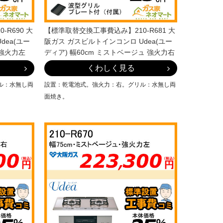
R690 大
【標準取替交換工事費込み】210-R681 大
dea(ユー
阪ガス ガスビルトインコンロ Udea(ユー
 強火力左
ディア) 幅60cm ミストベージュ 強火力右
くわしく見る
ル：水無し両
設置：乾電池式。強火力：右。グリル：水無し両
面焼き。