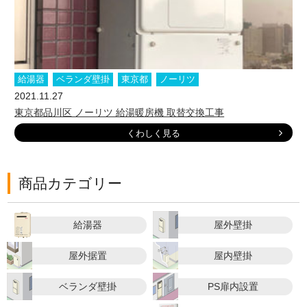
給湯器
ベランダ壁掛
東京都
ノーリツ
2021.11.27
東京都品川区 ノーリツ 給湯暖房機 取替交換工事
くわしく見る
商品カテゴリー
給湯器
屋外壁掛
屋外据置
屋内壁掛
ベランダ壁掛
PS扉内設置