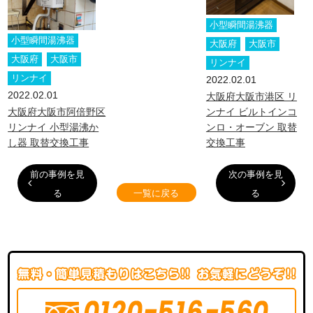
小型瞬間湯沸器
小型瞬間湯沸器
大阪府
大阪市
大阪府
大阪市
リンナイ
リンナイ
2022.02.01
2022.02.01
大阪府大阪市港区 リ
大阪府大阪市阿倍野区
ンナイ ビルトインコ
リンナイ 小型湯沸か
ンロ・オーブン 取替
し器 取替交換工事
交換工事
前の事例を見
次の事例を見
る
一覧に戻る
る