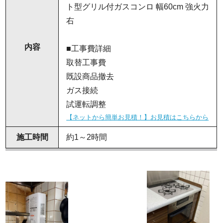
ト型グリル付ガスコンロ 幅60cm 強火力
右
内容
■工事費詳細
取替工事費
既設商品撤去
ガス接続
試運転調整
【ネットから簡単お見積！】お見積はこちらから
施工時間
約1～2時間