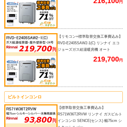
216,100
円
【リモコン+標準取替交換工事費込み】
RVD-E2405SAW2-1(C) リンナイ エコ
ジョーズガス給湯暖房機 オート
219,700
円
ビルトインコンロ
【標準取替交換工事費込み】
RS71W36T2RVW リンナイ ガスビルト
インコンロ SENCE(センス) 幅75cm シ