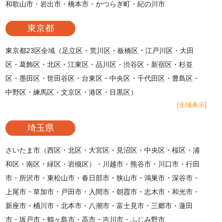
和歌山市・岩出市・橋本市・かつらぎ町・紀の川市
東京都
東京都23区全域（足立区・荒川区・板橋区・江戸川区・大田
区・葛飾区・北区・江東区・品川区・渋谷区・新宿区・杉並
区・墨田区・世田谷区・台東区・中央区・千代田区・豊島区・
中野区・練馬区・文京区・港区・目黒区）
[全域表示]
埼玉県
さいたま市（西区・北区・大宮区・見沼区・中央区・桜区・浦
和区・南区・緑区・岩槻区）・川越市・熊谷市・川口市・行田
市・所沢市・東松山市・春日部市・狭山市・鴻巣市・深谷市・
上尾市・草加市・戸田市・入間市・朝霞市・志木市・和光市・
新座市・桶川市・北本市・八潮市・富士見市・三郷市・蓮田
市・坂戸市・鶴ヶ島市・高市・吉川市・ふじみ野市