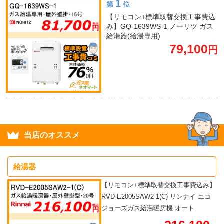
1
第
位
【リモコン+標準取替交換工事費込
み】GQ-1639WS-1 ノーリツ ガス
給湯器(給湯専用)
79,100
円
当店のオススメ
給湯器
【リモコン+標準取替交換工事費込み】
RVD-E2005SAW2-1(C) リンナイ エコ
ジョーズガス給湯暖房機 オート