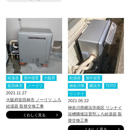
給湯器
屋外据置
大阪府
給湯器
屋外据置
富田林市
ノーリツ
神奈川県
横浜市
TOTO
2021.11.27
リンナイ
大阪府富田林市 ノーリツ ふろ
2021.05.22
給湯器 取替交換工事
神奈川県横浜市南区 リンナイ
浴槽隣接設置型ふろ給湯器 取
くわしく見る
替交換工事
くわしく見る