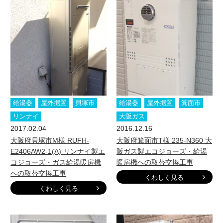
給湯器
屋外据置
貝塚市
給湯器
屋外据置
箕面市
リンナイ
大阪ガス
2017.02.04
2016.12.16
大阪府貝塚市M様 RUFH-
大阪府箕面市T様 235-N360 大
E2406AW2-1(A) リンナイ製エ
阪ガス製エコジョーズ・給湯
コジョーズ・ガス給湯暖房機
暖房機への取替交換工事
への取替交換工事
くわしく見る
くわしく見る