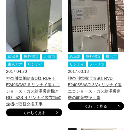
給湯器
屋外据置
川崎市
給湯器
屋外据置
横浜市
東京ガス
リンナイ
リンナイ
ノーリツ
2017.04.20
2017.03.18
神奈川県川崎市O様 RUFH-
神奈川県横浜市S様 RVD-
E2406AW2-6 リンナイ製エコ
E2405SAW2-3(A) リンナイ製
ジョーズ・ガス給湯暖房機と
エコジョーズ・ガス給湯暖房
RDT-52S-R リンナイ製衣類乾
機の取替交換工事
燥機の取替交換工事
くわしく見る
くわしく見る