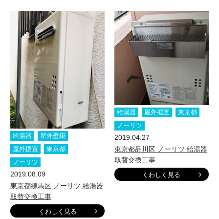
給湯器
屋外据置
東京都
ノーリツ
給湯器
屋外壁掛
2019.04.27
東京都品川区 ノーリツ 給湯器
屋外据置
東京都
取替交換工事
ノーリツ
2019.08.09
くわしく見る
東京都練馬区 ノーリツ 給湯器
取替交換工事
くわしく見る