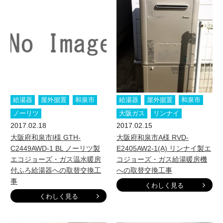
給湯器
屋外据置
和泉市
給湯器
屋外据置
和泉市
ノーリツ
大阪ガス
リンナイ
2017.02.18
2017.02.15
大阪府和泉市I様 GTH-
大阪府和泉市A様 RVD-
C2449AWD-1 BL ノーリツ製
E2405AW2-1(A) リンナイ製エ
エコジョーズ・ガス温水暖房
コジョーズ・ガス給湯暖房機
付ふろ給湯器への取替交換工
への取替交換工事
事
くわしく見る
くわしく見る