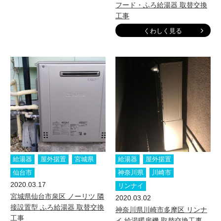
フード・ふろ給湯器 取替交換
工事
くわしく見る
給湯器
屋外据置
宮城県
給湯器
屋外据置
仙台市
神奈川県
川崎市
2020.03.17
リンナイ
宮城県仙台市泉区 ノーリツ 隣
2020.03.02
接設置型 ふろ給湯器 取替交換
神奈川県川崎市多摩区 リンナ
工事
イ 給湯暖房機 取替交換工事