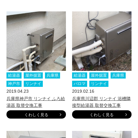
給湯器
屋外据置
兵庫県
給湯器
屋外据置
兵庫県
神戸市
リンナイ
パロマ
リンナイ
2019.04.23
2019.02.16
兵庫県神戸市 リンナイ ふろ給
兵庫県川辺郡 リンナイ 浴槽隣
湯器 取替交換工事
接型給湯器 取替交換工事
くわしく見る
くわしく見る