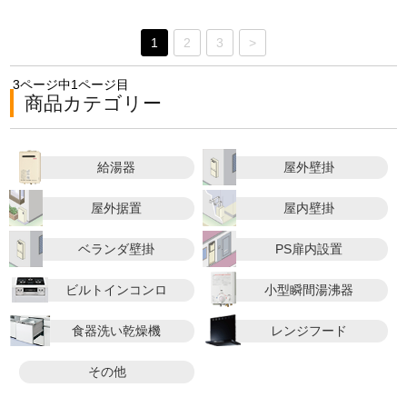
1
2
3
>
3ページ中1ページ目
商品カテゴリー
給湯器
屋外壁掛
屋外据置
屋内壁掛
ベランダ壁掛
PS扉内設置
ビルトインコンロ
小型瞬間湯沸器
食器洗い乾燥機
レンジフード
その他