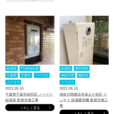
給湯器
PS扉内設置
給湯器
屋外壁掛
千葉県
千葉市
パーパス
神奈川県
横浜市
ノーリツ
ノーリツ
2021.05.15
2021.05.15
千葉県千葉市稲毛区 ノーリツ
神奈川県横浜市保土ケ谷区 リ
給湯器 取替交換工事
ンナイ 給湯暖房機 取替交換工
事
くわしく見る
くわしく見る