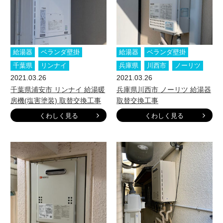
給湯器
ベランダ壁掛
給湯器
ベランダ壁掛
千葉県
リンナイ
兵庫県
川西市
ノーリツ
2021.03.26
2021.03.26
千葉県浦安市 リンナイ 給湯暖
兵庫県川西市 ノーリツ 給湯器
房機(塩害塗装) 取替交換工事
取替交換工事
くわしく見る
くわしく見る