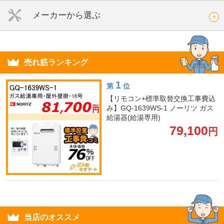
メーカーから選ぶ
売れ筋ランキング
1
第
位
【リモコン+標準取替交換工事費込
み】GQ-1639WS-1 ノーリツ ガス
給湯器(給湯専用)
79,100
円
当店のオススメ