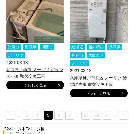
給湯器
兵庫県
川西市
給湯器
屋外壁掛
兵庫県
ノーリツ
神戸市
大阪ガス
2021.03.18
ノーリツ
兵庫県川西市 ノーリツ バラン
2021.03.18
スがま 取替交換工事
兵庫県神戸市北区 ノーリツ 給
湯暖房機 取替交換工事
くわしく見る
くわしく見る
<
...
3
4
5
6
7
...
10
20
30
...
>
32ページ中5ページ目