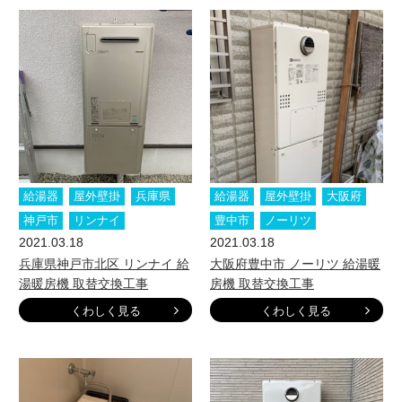
給湯器
屋外壁掛
兵庫県
給湯器
屋外壁掛
大阪府
神戸市
リンナイ
豊中市
ノーリツ
2021.03.18
2021.03.18
兵庫県神戸市北区 リンナイ 給
大阪府豊中市 ノーリツ 給湯暖
湯暖房機 取替交換工事
房機 取替交換工事
くわしく見る
くわしく見る