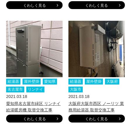
くわしく見る
くわしく見る
給湯器
屋外壁掛
愛知県
給湯器
屋外壁掛
大阪府
名古屋市
リンナイ
大阪市
2021.03.18
2021.03.18
愛知県名古屋市緑区 リンナイ
大阪府大阪市西区 ノーリツ 業
給湯暖房機 取替交換工事
務用給湯器 取替交換工事
くわしく見る
くわしく見る