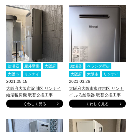
給湯器
屋外壁掛
大阪府
給湯器
ベランダ壁掛
大阪市
リンナイ
大阪府
大阪市
リンナイ
2021.05.15
2021.03.26
大阪府大阪市淀川区 リンナイ
大阪府大阪市東住吉区 リンナ
給湯暖房機 取替交換工事
イ ふろ給湯器 取替交換工事
くわしく見る
くわしく見る