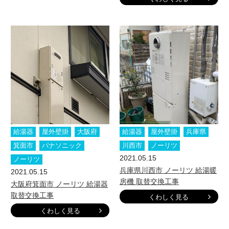
給湯器
屋外壁掛
大阪府
給湯器
屋外壁掛
兵庫県
箕面市
パナソニック
川西市
ノーリツ
2021.05.15
ノーリツ
兵庫県川西市 ノーリツ 給湯暖
2021.05.15
房機 取替交換工事
大阪府箕面市 ノーリツ 給湯器
取替交換工事
くわしく見る
くわしく見る