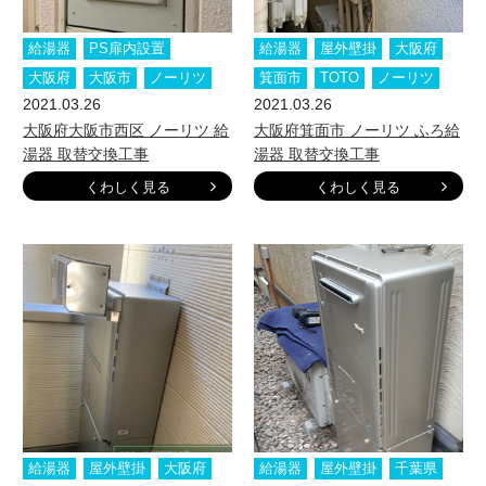
給湯器
PS扉内設置
給湯器
屋外壁掛
大阪府
大阪府
大阪市
ノーリツ
箕面市
TOTO
ノーリツ
2021.03.26
2021.03.26
大阪府大阪市西区 ノーリツ 給
大阪府箕面市 ノーリツ ふろ給
湯器 取替交換工事
湯器 取替交換工事
くわしく見る
くわしく見る
給湯器
屋外壁掛
大阪府
給湯器
屋外壁掛
千葉県