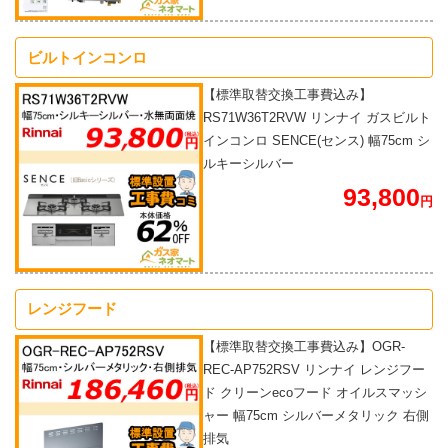
ビルトインコンロ
【標準取替交換工事費込み】
RS71W36T2RVW リンナイ ガスビルト
インコンロ SENCE(センス) 幅75cm シ
ルキーシルバー
93,800
円
レンジフード
【標準取替交換工事費込み】OGR-
REC-AP752RSV リンナイ レンジフー
ド クリーンecoフード オイルスマッシ
ャー 幅75cm シルバーメタリック 右側
排気