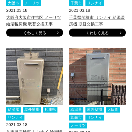
大阪市
ノーリツ
千葉市
リンナイ
2021.03.18
2021.03.18
大阪府大阪市住吉区 ノーリツ
千葉県船橋市 リンナイ 給湯暖
給湯暖房機 取替交換工事
房機 取替交換工事
くわしく見る
くわしく見る
給湯器
屋外壁掛
兵庫県
給湯器
屋外壁掛
大阪府
リンナイ
箕面市
リンナイ
2021.03.18
ノーリツ
兵庫県高砂市 リンナイ 給湯暖