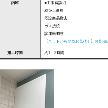
内容
■工事費詳細
取替工事費
既設商品撤去
ガス接続
試運転調整
【ネットから簡単お見積！】お見積
施工時間
約1～2時間