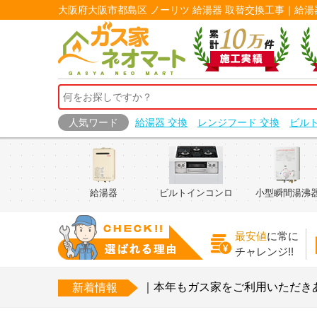
大阪府大阪市都島区 ノーリツ 給湯器 取替交換工事｜給
人気ワード
給湯器 交換
レンジフード 交換
ビル
給湯器
ビルトインコンロ
小型瞬間湯沸
最安値
に常に
チャレンジ!!
12.26
年末のご挨拶｜本年もガス家をご利用いただきありがと
新着情報