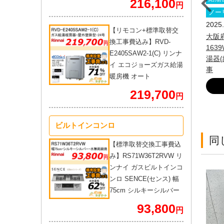
216,100
円
京都
リンナイ
横浜市
東京ガス
ノーリツ
ノー
21.10.16
2021.10.16
2025.
【リモコン+標準取替交
京都大田区 リンナイ ふろ給
神奈川県横浜市緑区 ノーリツ
大阪府
換工事費込み】RVD-
器 取替交換工事
給湯暖房機 取替交換工事
163
E2405SAW2-1(C) リンナ
湯器
くわしく見る
くわしく見る
イ エコジョーズガス給湯
事
暖房機 オート
219,700
円
ビルトインコンロ
同
【標準取替交換工事費込
み】RS71W36T2RVW リ
ンナイ ガスビルトインコ
ンロ SENCE(センス) 幅
75cm シルキーシルバー
93,800
円