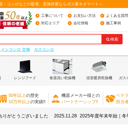
湯器・コンロなどの取替、交換作業ならガス家ネオマートへ
工事について
お支払い方法
よくある質
対応エリア
会社情報
施工事例
検索
トインコンロ 交換
ガスコンロ
器
レンジフード
食器洗い乾燥機
浴室暖房乾燥機
ガス
50年以上
の歴史
機器メーカー様との
ベテ
10万件以上
の実績!!
パートナーシップ!!
担当
うございました
2025.11.28
2025年度年末年始｜冬季期間