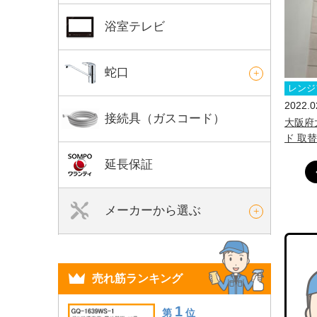
浴室テレビ
蛇口
レンジ
2022.0
接続具（ガスコード）
大阪府
ド 取
延長保証
メーカーから選ぶ
売れ筋ランキング
1
第
位