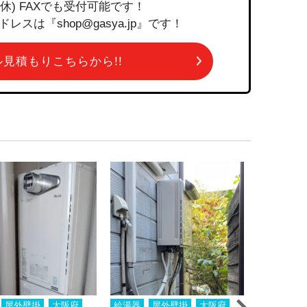
祝定休) FAXでも受付可能です！
は『shop@gasya.jp』です！
ール見積もりこちらから!!
屋外壁掛
大阪府
給湯器
屋外壁掛
大阪府
給湯器