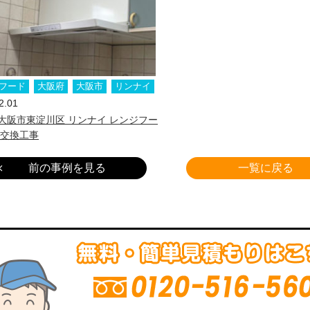
フード
大阪府
大阪市
リンナイ
2.01
大阪市東淀川区 リンナイ レンジフー
替交換工事
前の事例を見る
一覧に戻る