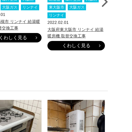
大阪ガス
リンナイ
東大阪市
大阪ガス
大阪市
.01
2022.01.31
リンナイ
槻市 リンナイ 給湯暖
大阪府大阪
2022.02.01
替交換工事
ツ ふろ給
大阪府東大阪市 リンナイ 給湯
暖房機 取替交換工事
くわしく見る
く
くわしく見る