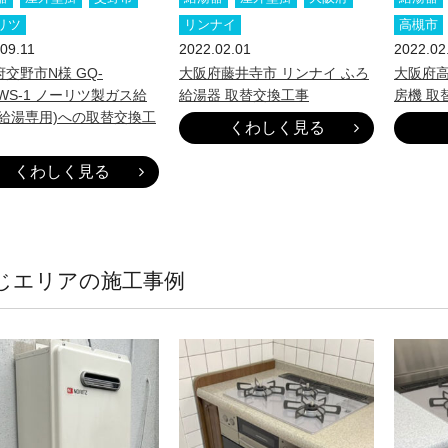
リツ
リンナイ
高槻市
09.11
2022.02.01
2022.02
交野市N様 GQ-
大阪府藤井寺市 リンナイ ふろ
大阪府高
9WS-1 ノーリツ製ガス給
給湯器 取替交換工事
房機 取
(給湯専用)への取替交換工
くわしく見る
くわしく見る
じエリアの施工事例