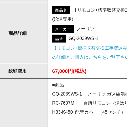
【リモコン+標準取替交換工事
商品名
(給湯専用)
ノーリツ
メーカー
商品詳細
GQ-2039WS-1
品番
【リモコン+標準取替交換工事費込み】G
の詳細とご購入はこちらをご覧下さ
67,000円(税込)
総額費用
■商品
GQ-2039WS-1 ノーリツ ガス給湯
RC-7607M 台所リモコン（湯
H33-K450 配管カバー（45センチ