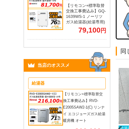
【リモコン+標準取替
交換工事費込み】GQ-
1639WS-1 ノーリツ
ガス給湯器(給湯専用)
79,100
円
同
当店のオススメ
給湯器
【リモコン+標準取替交
換工事費込み】RVD-
E2005SAW2-1(C) リンナ
イ エコジョーズガス給湯
暖房機 オート
湯器
ベランダ壁掛
給湯器
屋外壁掛
神奈川県
給湯