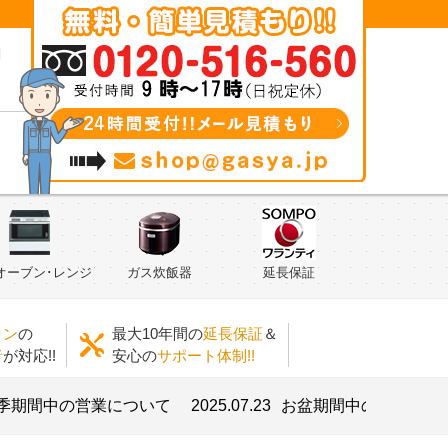
問
オーブン･レンジ
ガス炊飯器
延長保証
ラン
の
最大10年間の
延長保証
＆
者
が対応!!
安心の
サポート体制!!
中の営業について
2025.07.23
お盆期間中の営業について
2