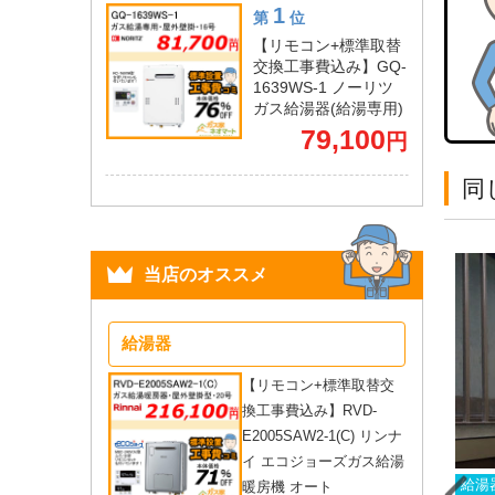
1
第
位
【リモコン+標準取替
交換工事費込み】GQ-
1639WS-1 ノーリツ
ガス給湯器(給湯専用)
79,100
円
同
当店のオススメ
給湯器
【リモコン+標準取替交
換工事費込み】RVD-
E2005SAW2-1(C) リンナ
イ エコジョーズガス給湯
湯器
ベランダ壁掛
給湯器
屋外壁掛
神奈川県
給湯
暖房機 オート