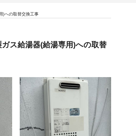
専用)への取替交換工事
リツ製ガス給湯器(給湯専用)への取替