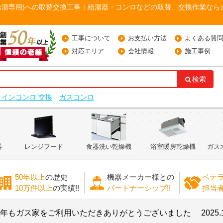
湯器(給湯専用)への取替交換工事｜給湯器・コンロなどの取替、交換作業なら
工事について
お支払い方法
よくある質
対応エリア
会社情報
施工事例
検索
トインコンロ 交換
ガスコンロ
器
レンジフード
食器洗い乾燥機
浴室暖房乾燥機
ガス
50年以上
の歴史
機器メーカー様との
ベテ
10万件以上
の実績!!
パートナーシップ!!
担当
ス家をご利用いただきありがとうございました
2025.11.28