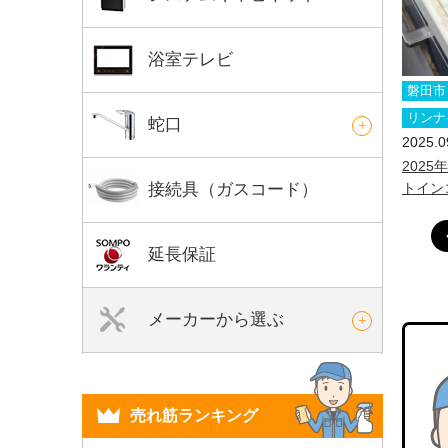
浴室テレビ
磐田市
リンナ
蛇口
2025.0
2025
接続具（ガスコード）
トイン
延長保証
メーカーから選ぶ
売れ筋ランキング