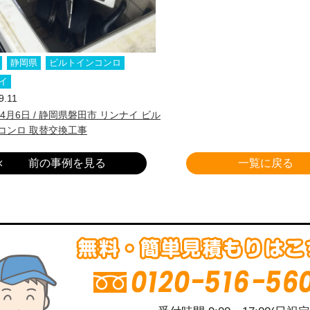
静岡県
ビルトインコンロ
イ
9.11
年4月6日 / 静岡県磐田市 リンナイ ビル
コンロ 取替交換工事
前の事例を見る
一覧に戻る