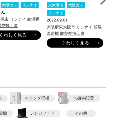
大阪ガス
リンナイ
東大阪市
大阪ガス
大阪市
.01
2022.01.31
リンナイ
槻市 リンナイ 給湯暖
大阪府大阪
2022.02.01
替交換工事
ツ ふろ給
大阪府東大阪市 リンナイ 給湯
暖房機 取替交換工事
くわしく見る
く
くわしく見る
掛
ベランダ壁掛
PS扉内設置
燥機
レンジフード
その他