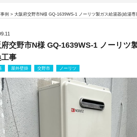
事例
大阪府交野市N様 GQ-1639WS-1 ノーリツ製ガス給湯器(給湯
09.11
府交野市N様 GQ-1639WS-1 ノー
換工事
器
屋外壁掛
交野市
ノーリツ