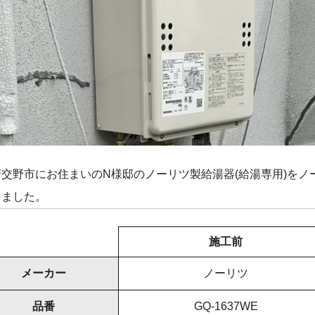
交野市にお住まいのN様邸のノーリツ製給湯器(給湯専用)をノーリツ
きました。
施工前
メーカー
ノーリツ
品番
GQ-1637WE