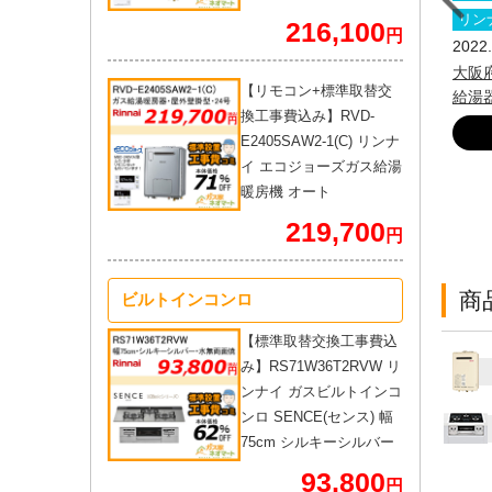
京都
リンナイ
横浜市
東京ガス
ノーリツ
リン
216,100
円
21.10.16
2021.10.16
2022.
京都大田区 リンナイ ふろ給
神奈川県横浜市緑区 ノーリツ
大阪
【リモコン+標準取替交
器 取替交換工事
給湯暖房機 取替交換工事
給湯
換工事費込み】RVD-
くわしく見る
くわしく見る
E2405SAW2-1(C) リンナ
イ エコジョーズガス給湯
暖房機 オート
219,700
円
商
ビルトインコンロ
【標準取替交換工事費込
み】RS71W36T2RVW リ
ンナイ ガスビルトインコ
ンロ SENCE(センス) 幅
75cm シルキーシルバー
93,800
円