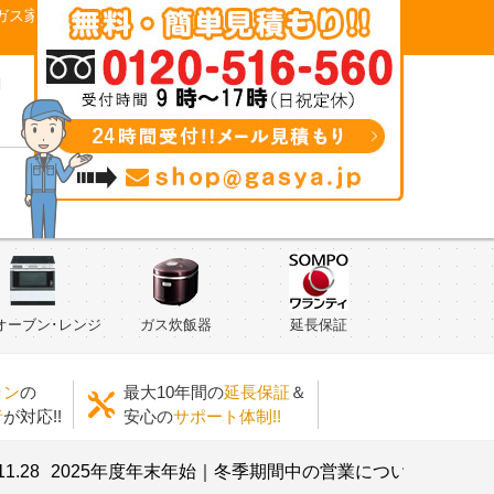
ガス家
問
オーブン･レンジ
ガス炊飯器
延長保証
ラン
の
最大10年間の
延長保証
＆
者
が対応!!
安心の
サポート体制!!
2025年度年末年始｜冬季期間中の営業について
2025.07.23