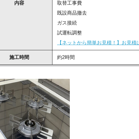
内容
取替工事費
既設商品撤去
ガス接続
試運転調整
【ネットから簡単お見積！】お見積
施工時間
約2時間