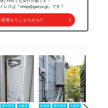
祝定休) FAXでも受付可能です！
は『shop@gasya.jp』です！
ール見積もりこちらから!!
屋外壁掛
大阪府
給湯器
屋外壁掛
大阪府
給湯器