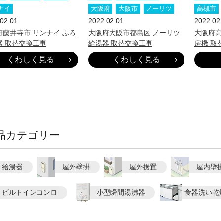
ナイ
大阪府
大阪市
ノーリツ
高槻市
02.01
2022.02.01
2022.02
府藤井寺市 リンナイ ふろ
大阪府大阪市都島区 ノーリツ
大阪府高
器 取替交換工事
給湯器 取替交換工事
房機 取
くわしく見る
くわしく見る
品カテゴリー
給湯器
屋外壁掛
屋外据置
屋内壁
ビルトインコンロ
小型瞬間湯沸器
食器洗い乾