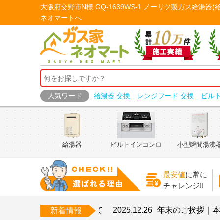
大阪府交野市N様 GQ-1639WS-1 ノーリツ製ガス給
ネオマートへ
人気ワード
給湯器 交換
レンジフード 交換
ビル
給湯器
ビルトインコンロ
小型瞬間湯沸
最安値
に常に
チャレンジ!!
期間中の営業について
2025.12.26
年末のご挨拶｜本年もガ
新着情報